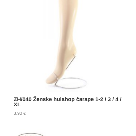
ZH/040 Ženske hulahop čarape 1-2 / 3 / 4 /
XL
3.90
€