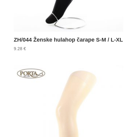
ZH/044 Ženske hulahop čarape S-M / L-XL
9.28
€