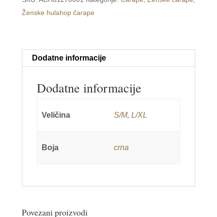
S-
Ženske hulahop čarape
M
/
L-
XL
Dodatne informacije
količina
Dodatne informacije
Veličina
S/M
,
L/XL
Boja
crna
Povezani proizvodi