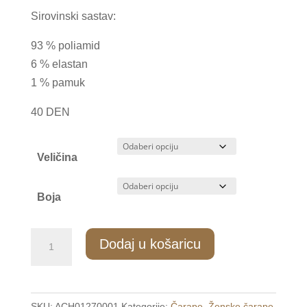
Sirovinski sastav:
93 % poliamid
6 % elastan
1 % pamuk
40 DEN
Veličina
Boja
ZH/119
Dodaj u košaricu
Ženske
hulahop
čarape
SKU:
ACH01270001
Kategorije:
Čarape
,
Ženske čarape
,