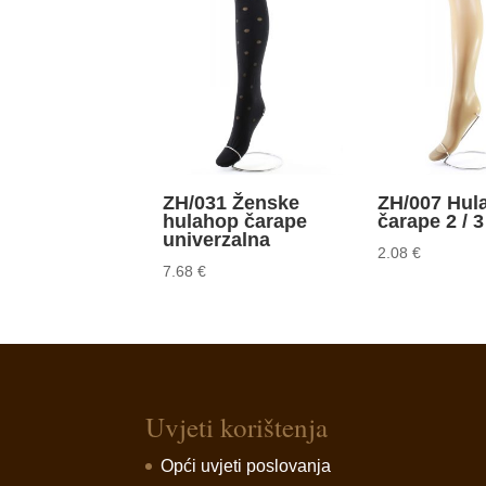
ZH/031 Ženske
ZH/007 Hul
hulahop čarape
čarape 2 / 3
univerzalna
2.08
€
7.68
€
Uvjeti korištenja
Opći uvjeti poslovanja