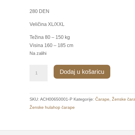
280 DEN
Veličina XL/XXL
Težina 80 – 150 kg
Visina 160 – 185 cm
Na zalihi
ZH/060
Dodaj u košaricu
Ženske
hulahop
čarape
SKU:
ACH00650001-P
Kategorije:
Čarape
,
Ženske čar
XL-
Ženske hulahop čarape
XXL
količina