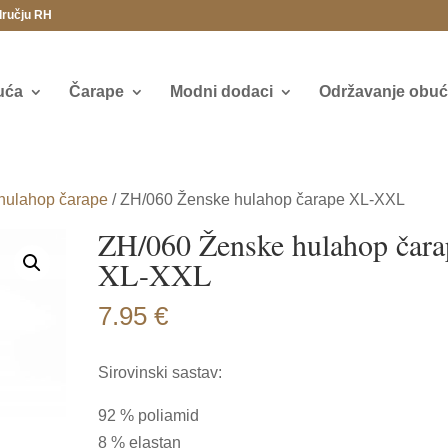
dručju RH
uća
Čarape
Modni dodaci
Održavanje obuće
hulahop čarape
/ ZH/060 Ženske hulahop čarape XL-XXL
ZH/060 Ženske hulahop čara
XL-XXL
7.95
€
Sirovinski sastav:
92 % poliamid
8 % elastan