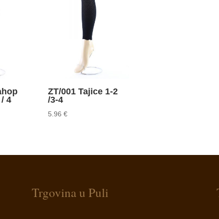
ahop
ZT/001 Tajice 1-2
 / 4
/3-4
5.96
€
Trgovina u Puli