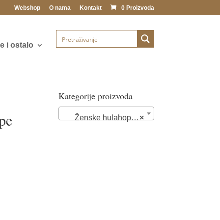
Webshop
O nama
Kontakt
0 Proizvoda
 i ostalo
Kategorije proizvoda
pe
Ženske hulahop čarape (65)
×