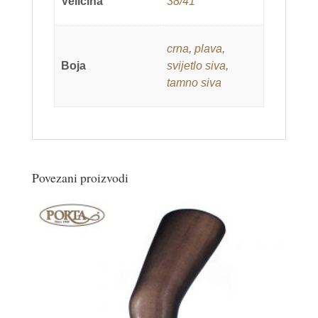
Veličina
38/41
crna
,
plava
,
Boja
svijetlo siva
,
tamno siva
Povezani proizvodi