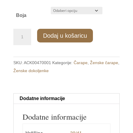
Boja
ZD/047
Dodaj u košaricu
Ženske
pamučne
dokoljenke
SKU:
ACK00470001
Kategorije:
Čarape
,
Ženske čarape
,
38-
Ženske dokoljenke
41
količina
Dodatne informacije
Dodatne informacije