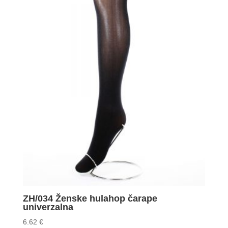
ZH/034 Ženske hulahop čarape
univerzalna
6.62
€