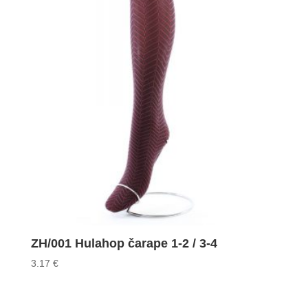
ZH/001 Hulahop čarape 1-2 / 3-4
3.17
€