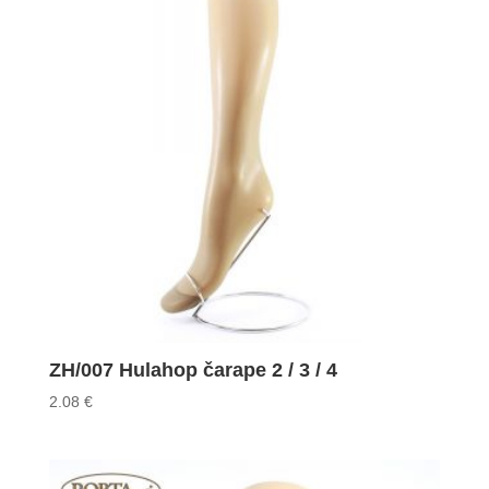
ZH/007 Hulahop čarape 2 / 3 / 4
2.08
€