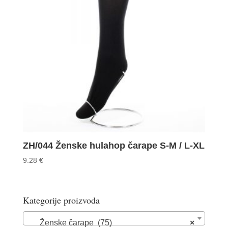
ZH/044 Ženske hulahop čarape S-M / L-XL
9.28
€
Kategorije proizvoda
Ženske čarape (75)
×