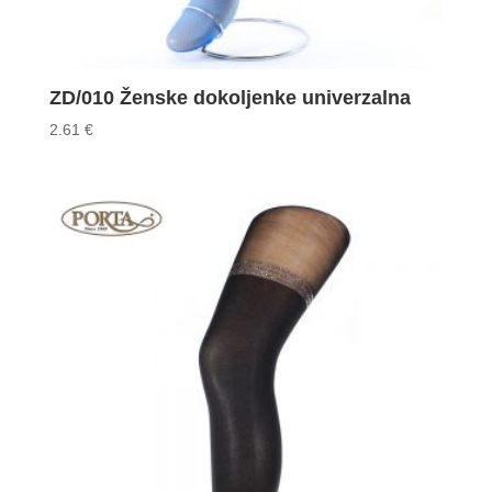
ZD/010 Ženske dokoljenke univerzalna
2.61
€