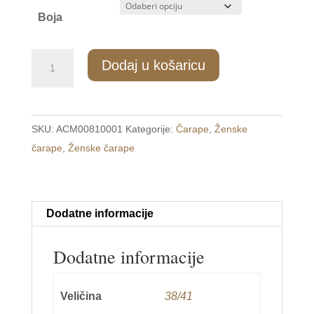
Boja
ZC/081
Dodaj u košaricu
Ženske
termo
čarape
SKU:
ACM00810001
Kategorije:
Čarape
,
Ženske
38-
čarape
,
Ženske čarape
41
količina
Dodatne informacije
Dodatne informacije
Veličina
38/41