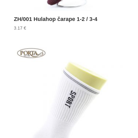
ZH/001 Hulahop čarape 1-2 / 3-4
3.17
€