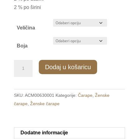
2 % po širini
Veličina
Boja
ZC/063
Dodaj u košaricu
Ženske
pamučne
sokne
SKU:
ACM00630001
Kategorije:
Čarape
,
Ženske
s
čarape
,
Ženske čarape
uzorkom
38-
41
količina
Dodatne informacije