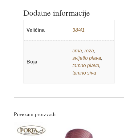
Dodatne informacije
Veličina
38/41
crna
,
roza
,
svijetlo plava
,
Boja
tamno plava
,
tamno siva
Povezani proizvodi