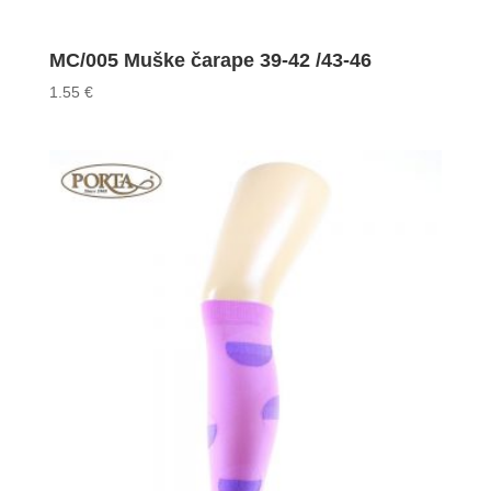
MC/005 Muške čarape 39-42 /43-46
1.55
€