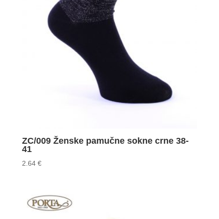
ZC/009 Ženske pamučne sokne crne 38-
41
2.64
€