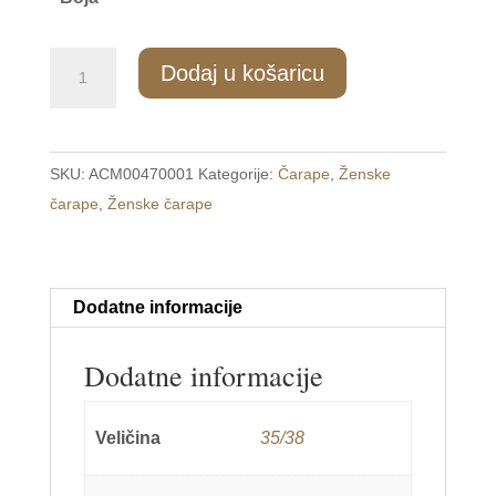
ZC/047
Dodaj u košaricu
Ženske
čupave
sokne
SKU:
ACM00470001
Kategorije:
Čarape
,
Ženske
35-
čarape
,
Ženske čarape
38
količina
Dodatne informacije
Dodatne informacije
Veličina
35/38