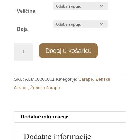
Veličina
Boja
ZC/036
Dodaj u košaricu
Ženske
termo
čarape
SKU:
ACM00360001
Kategorije:
Čarape
,
Ženske
s
čarape
,
Ženske čarape
flisom
35-
42
količina
Dodatne informacije
Dodatne informacije