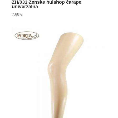
ZH/031 Ženske hulahop čarape
univerzalna
7.68
€