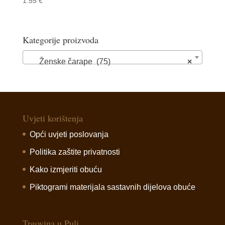
1.55
€
Kategorije proizvoda
Ženske čarape (75)
×
Uvjeti korištenja
Opći uvjeti poslovanja
Politika zaštite privatnosti
Kako izmjeriti obuću
Piktogrami materijala sastavnih dijelova obuće
Trgovina u Puli