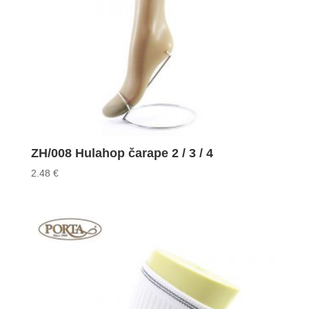
ZH/008 Hulahop čarape 2 / 3 / 4
2.48
€