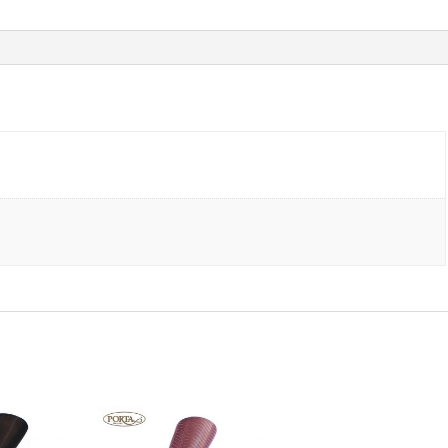
46
količina