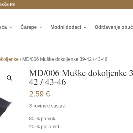
dručju RH
uća
Čarape
Modni dodaci
Održavanje obuće
koljenke
/ MD/006 Muške dokoljenke 39-42 / 43-46
MD/006 Muške dokoljenke 3
42 / 43-46
2.59
€
Sirovinski sastav:
80 % pamuk
20 % poliamid