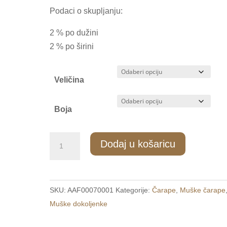
Podaci o skupljanju:
2 % po dužini
2 % po širini
Veličina
Boja
MD/006
Dodaj u košaricu
Muške
dokoljenke
39-
SKU:
AAF00070001
Kategorije:
Čarape
,
Muške čarape
42
Muške dokoljenke
/
43-