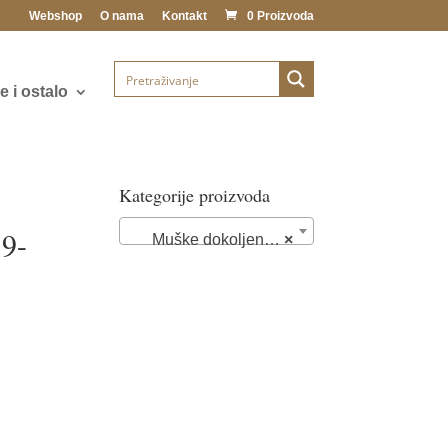
Webshop
O nama
Kontakt
0 Proizvoda
 i ostalo
Kategorije proizvoda
9-
Muške dokoljenke (2)
×