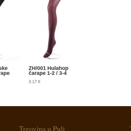
ske
ZH/001 Hulahop
rape
čarape 1-2 / 3-4
3.17
€
Trgovina u Puli