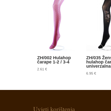
ZH/002 Hulahop
ZH/035 Žen
čarape 1-2 / 3-4
hulahop ča
univerzalna
2.61
€
6.95
€
Uvjeti korištenja