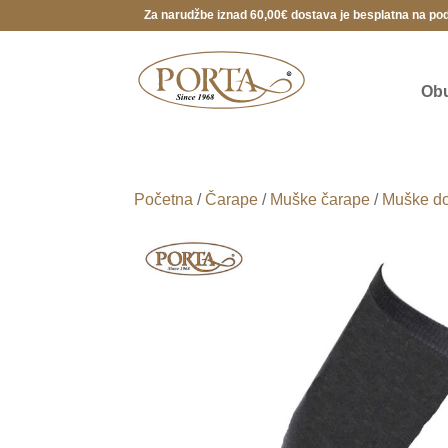
Za narudžbe iznad 60,00€ dostava je besplatna na po
Ob
Početna
/
Čarape
/
Muške čarape
/
Muške do