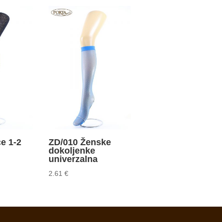
ce 1-2
ZD/010 Ženske
dokoljenke
univerzalna
2.61
€