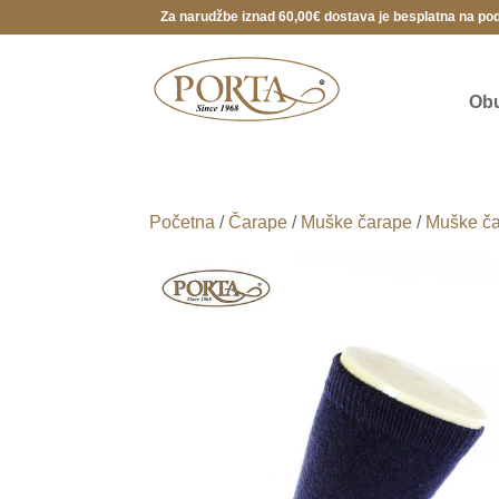
Za narudžbe iznad 60,00€ dostava je besplatna na po
Ob
Početna
/
Čarape
/
Muške čarape
/
Muške č