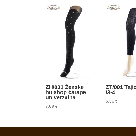
ZH/031 Ženske
ZT/001 Taji
hulahop čarape
/3-4
univerzalna
5.96
€
7.68
€