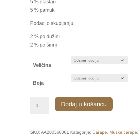
5 % elastan
5 % pamuk
Podaci o skupljanju:
2 % po dužini
2 % po širini
Veličina
Boja
MC/030
Dodaj u košaricu
Muške
vunene
čarape
SKU:
AAB00360001
Kategorije:
Čarape
,
Muške čarape
39-