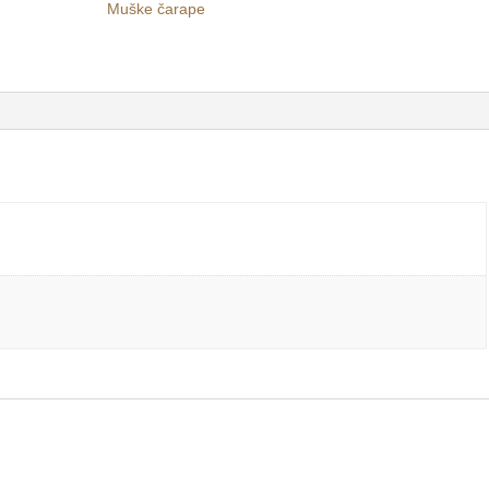
Muške čarape
42
/
43-
46
količina