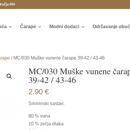
dručju RH
uća
Čarape
Modni dodaci
Održavanje obuće
arape
/ MC/030 Muške vunene čarape 39-42 / 43-46
MC/030 Muške vunene čara
39-42 / 43-46
2.90
€
Sirovinski sastav:
80 % vuna
10 % zečja dlaka