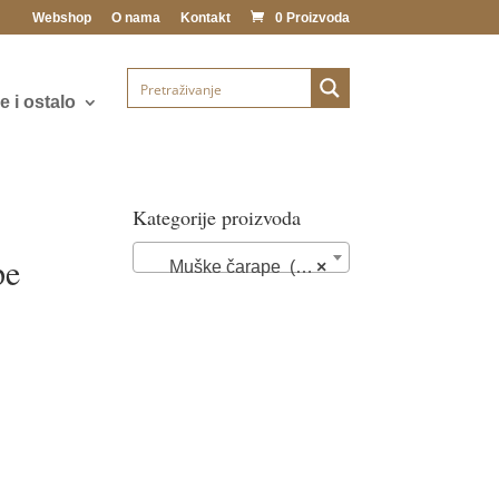
Webshop
O nama
Kontakt
0 Proizvoda
 i ostalo
Kategorije proizvoda
pe
Muške čarape (21)
×