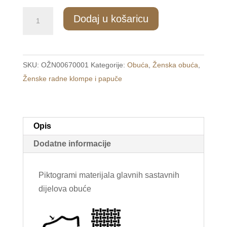
LY89/3
Dodaj u košaricu
Ženske
tople
papuče
SKU:
OŽN00670001
Kategorije:
Obuća
,
Ženska obuća
,
roze
Ženske radne klompe i papuče
/BON
BON/
količina
Opis
Dodatne informacije
Piktogrami materijala glavnih sastavnih
dijelova obuće