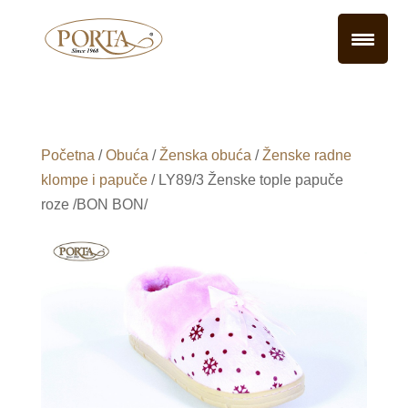
Početna
/
Obuća
/
Ženska obuća
/
Ženske radne
klompe i papuče
/ LY89/3 Ženske tople papuče
roze /BON BON/