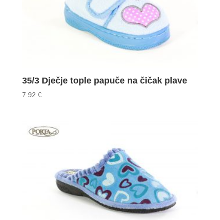
35/3 Dječje tople papuče na čičak plave
7.92
€