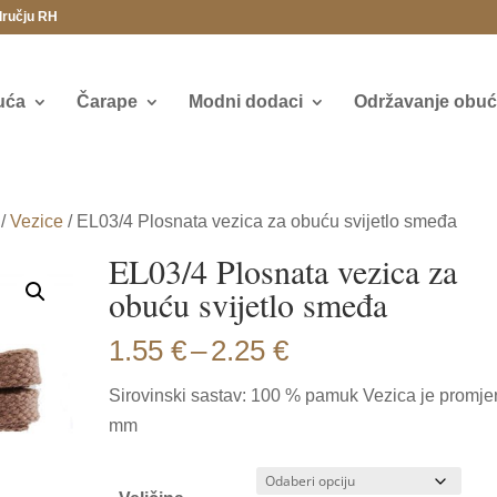
dručju RH
uća
Čarape
Modni dodaci
Održavanje obuće
/
Vezice
/ EL03/4 Plosnata vezica za obuću svijetlo smeđa
EL03/4 Plosnata vezica za
obuću svijetlo smeđa
Price
1.55
€
–
2.25
€
range:
Sirovinski sastav: 100 % pamuk Vezica je promje
1.55 €
mm
through
2.25 €