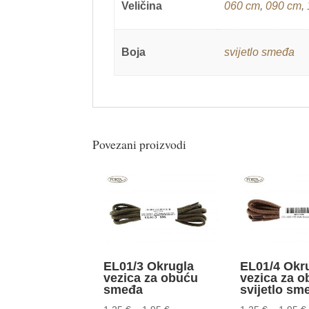
Veličina
060 cm
,
090 cm
,
Boja
svijetlo smeđa
Povezani proizvodi
EL01/3 Okrugla
EL01/4 Okr
vezica za obuću
vezica za 
smeđa
svijetlo sm