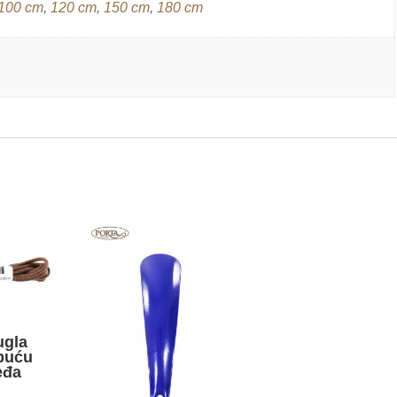
100 cm
,
120 cm
,
150 cm
,
180 cm
ugla
obuću
eđa