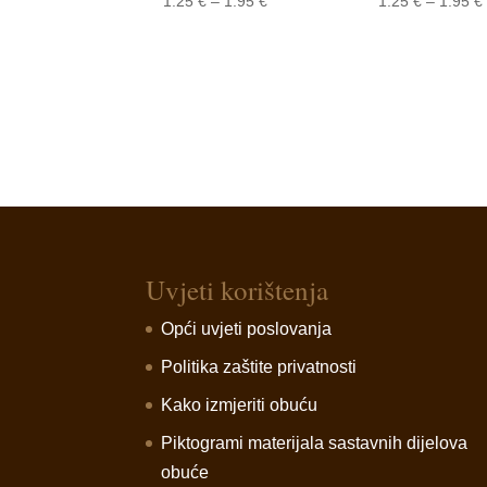
Price
1.25
€
–
1.95
€
1.25
€
–
1.95
€
range:
1.25 €
through
1.95 €
Uvjeti korištenja
Opći uvjeti poslovanja
Politika zaštite privatnosti
Kako izmjeriti obuću
Piktogrami materijala sastavnih dijelova
obuće