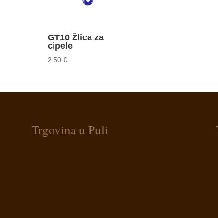
Price
range:
1.25 €
through
GT10 Žlica za
cipele
1.95 €
2.50
€
Trgovina u Puli