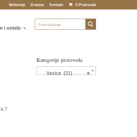
Webshop
O nama
Kontakt
0 Proizvoda
 i ostalo
Kategorije proizvoda
Vezice (31)
×
ra 7