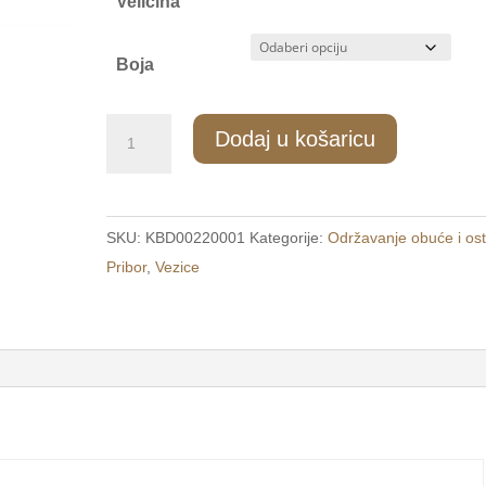
Veličina
Boja
EL03/4
Dodaj u košaricu
Plosnata
vezica
za
SKU:
KBD00220001
Kategorije:
Održavanje obuće i ost
obuću
Pribor
,
Vezice
svijetlo
smeđa
količina