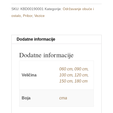
za
SKU:
KBD00190001
Kategorije:
Održavanje obuće i
obuću
ostalo
,
Pribor
,
Vezice
crna
količina
Dodatne informacije
Dodatne informacije
060 cm
,
090 cm
,
Veličina
100 cm
,
120 cm
,
150 cm
,
180 cm
Boja
crna