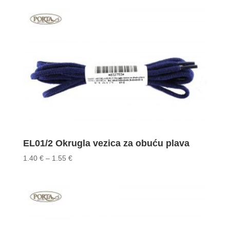
1.55 €
through
1.95 €
EL01/2 Okrugla vezica za obuću plava
Price
1.40
€
–
1.55
€
range:
1.40 €
through
1.55 €