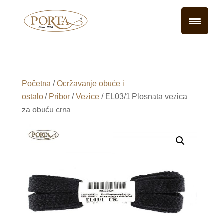
Početna
/
Održavanje obuće i
ostalo
/
Pribor
/
Vezice
/ EL03/1 Plosnata vezica
za obuću crna