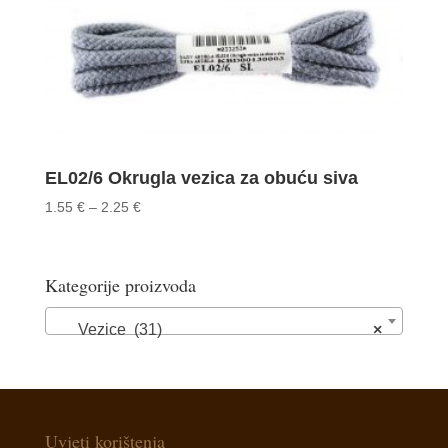
EL02/6 Okrugla vezica za obuću siva
Price
1.55
€
–
2.25
€
range:
1.55 €
through
Kategorije proizvoda
2.25 €
Vezice (31)
×
Uvjeti korištenja