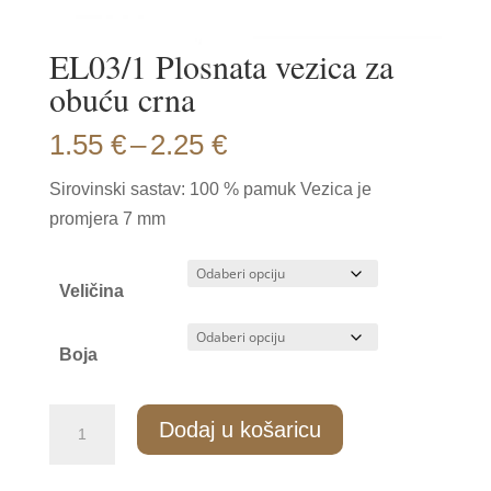
EL03/1 Plosnata vezica za
obuću crna
Price
1.55
€
–
2.25
€
range:
Sirovinski sastav: 100 % pamuk Vezica je
1.55 €
promjera 7 mm
through
2.25 €
Veličina
Boja
EL03/1
Dodaj u košaricu
Plosnata
vezica