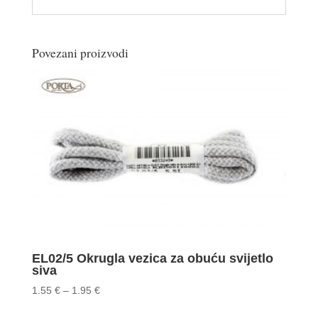
Povezani proizvodi
EL02/5 Okrugla vezica za obuću svijetlo
siva
Price
1.55
€
–
1.95
€
range: