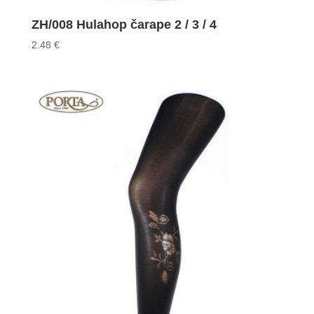
ZH/008 Hulahop čarape 2 / 3 / 4
2.48
€