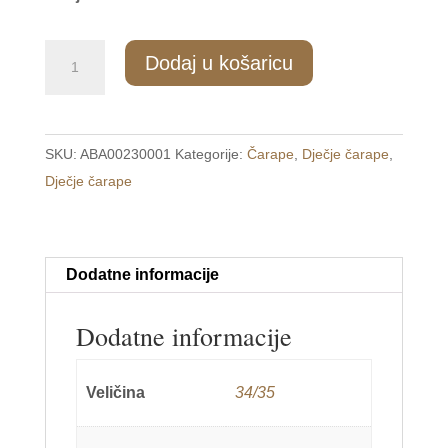
DC/023
Dodaj u košaricu
Dječje
čarape
34-
SKU:
ABA00230001
Kategorije:
Čarape
,
Dječje čarape
,
35
Dječje čarape
količina
Dodatne informacije
Dodatne informacije
Veličina
34/35