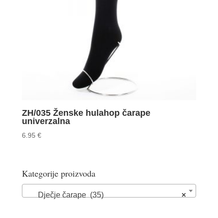
ZH/035 Ženske hulahop čarape
univerzalna
6.95
€
Kategorije proizvoda
Dječje čarape (35)
×