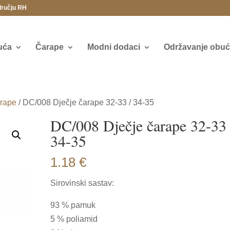
dručju RH
uća
Čarape
Modni dodaci
Održavanje obuće
arape
/ DC/008 Dječje čarape 32-33 / 34-35
DC/008 Dječje čarape 32-33 
34-35
1.18
€
Sirovinski sastav:
93 % pamuk
5 % poliamid