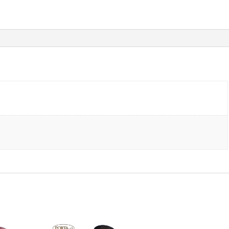
34-
35
količina