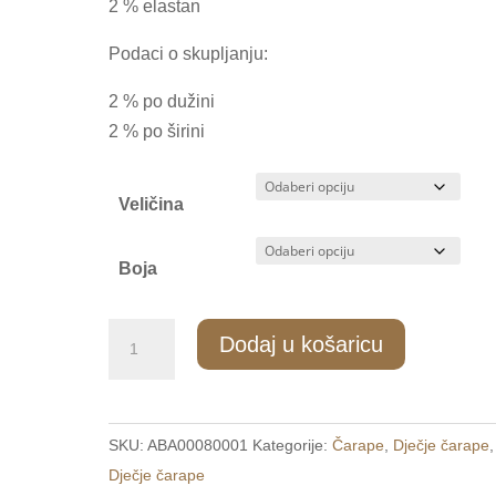
2 % elastan
Podaci o skupljanju:
2 % po dužini
2 % po širini
Veličina
Boja
DC/008
Dodaj u košaricu
Dječje
čarape
32-
SKU:
ABA00080001
Kategorije:
Čarape
,
Dječje čarape
,
33
Dječje čarape
/