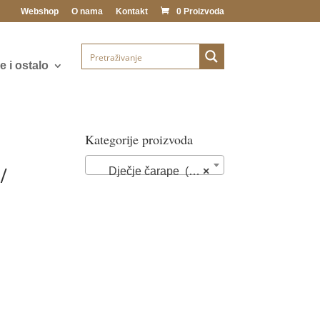
Webshop
O nama
Kontakt
0 Proizvoda
 i ostalo
Kategorije proizvoda
/
Dječje čarape (35)
×