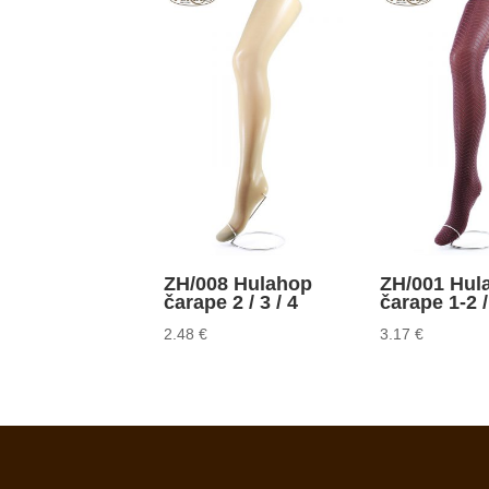
ZH/008 Hulahop
ZH/001 Hul
čarape 2 / 3 / 4
čarape 1-2 /
2.48
€
3.17
€