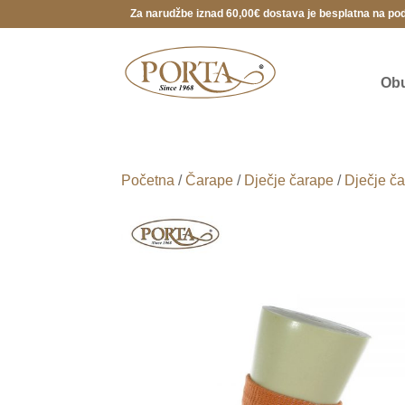
Za narudžbe iznad 60,00€ dostava je besplatna na po
Ob
Početna
/
Čarape
/
Dječje čarape
/
Dječje č