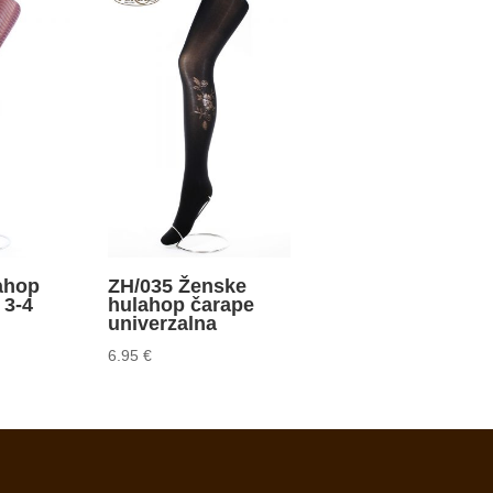
ahop
ZH/035 Ženske
 3-4
hulahop čarape
univerzalna
6.95
€