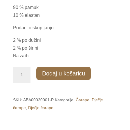
90 % pamuk
10 % elastan
Podaci o skupljanju:
2 % po dužini
2 % po širini
Na zalihi
DC/002
Dodaj u košaricu
Dječje
čarape
32-
SKU:
ABA00020001-P
Kategorije:
Čarape
,
Dječje
33
čarape
,
Dječje čarape
količina