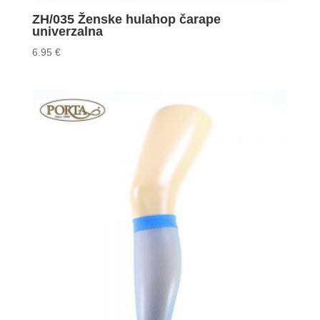
ZH/035 Ženske hulahop čarape
univerzalna
6.95
€