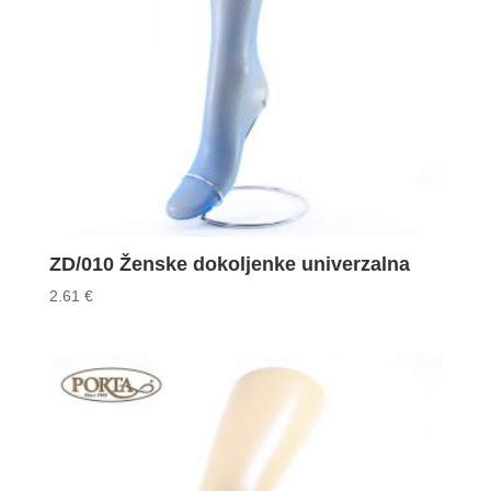
ZD/010 Ženske dokoljenke univerzalna
2.61
€