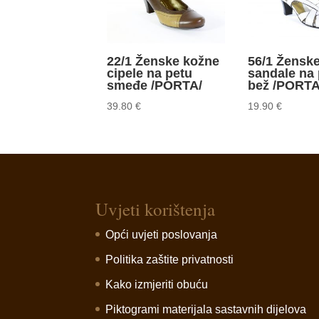
22/1 Ženske kožne
56/1 Žensk
cipele na petu
sandale na 
smeđe /PORTA/
bež /PORTA
39.80
€
19.90
€
Uvjeti korištenja
Opći uvjeti poslovanja
Politika zaštite privatnosti
Kako izmjeriti obuću
Piktogrami materijala sastavnih dijelova