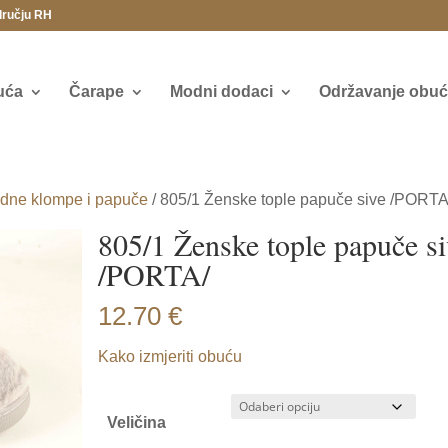
dručju RH
uća
Čarape
Modni dodaci
Održavanje obuće
dne klompe i papuče
/ 805/1 Ženske tople papuče sive /PORTA
805/1 Ženske tople papuče s
/PORTA/
12.70
€
Kako izmjeriti obuću
Veličina