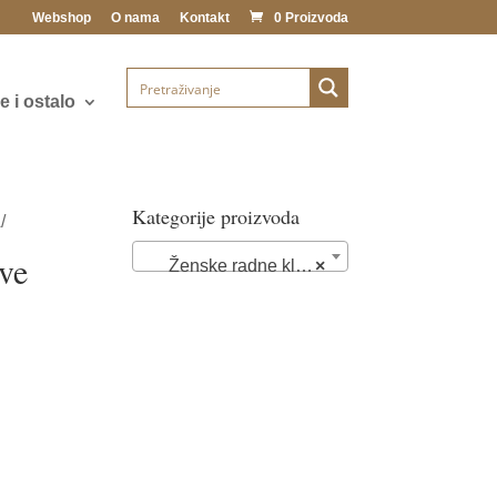
Webshop
O nama
Kontakt
0 Proizvoda
 i ostalo
Kategorije proizvoda
/
ive
Ženske radne klompe i papuče (89)
×