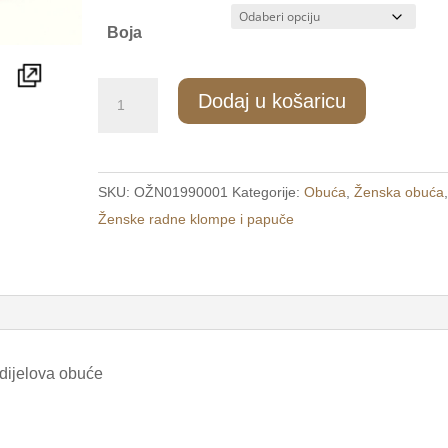
Boja
805/1
Dodaj u košaricu
Ženske
tople
papuče
SKU:
OŽN01990001
Kategorije:
Obuća
,
Ženska obuća
sive
Ženske radne klompe i papuče
/PORTA/
količina
 dijelova obuće