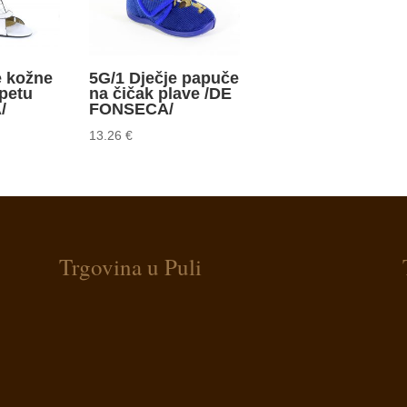
e kožne
5G/1 Dječje papuče
petu
na čičak plave /DE
/
FONSECA/
13.26
€
Trgovina u Puli