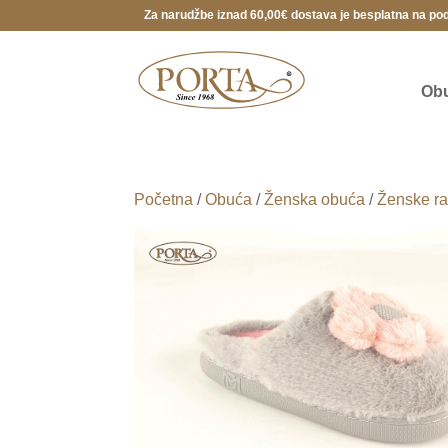
Za narudžbe iznad 60,00€ dostava je besplatna na po
Ob
Početna
/
Obuća
/
Ženska obuća
/
Ženske ra