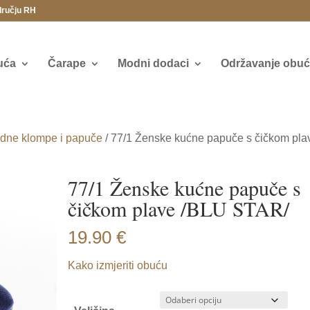
dručju RH
uća
Čarape
Modni dodaci
Održavanje obuće
dne klompe i papuče
/ 77/1 Ženske kućne papuče s čičkom pla
77/1 Ženske kućne papuče s
čičkom plave /BLU STAR/
19.90
€
Kako izmjeriti obuću