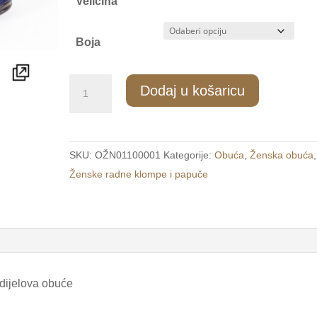
Veličina
Boja
77/1
Dodaj u košaricu
Ženske
kućne
papuče
SKU:
OŽN01100001
Kategorije:
Obuća
,
Ženska obuća
,
s
Ženske radne klompe i papuče
čičkom
plave
/BLU
STAR/
količina
 dijelova obuće