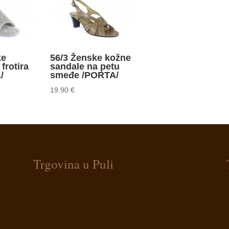
ke
56/3 Ženske kožne
frotira
sandale na petu
/
smeđe /PORTA/
19.90
€
Trgovina u Puli