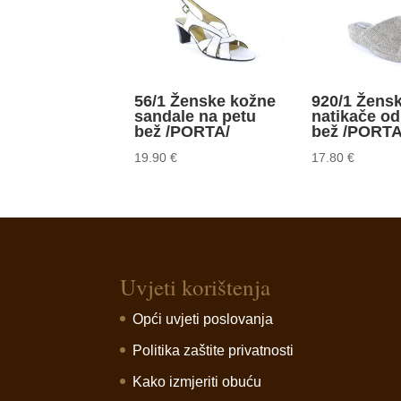
56/1 Ženske kožne
920/1 Žens
sandale na petu
natikače od 
bež /PORTA/
bež /PORTA
19.90
€
17.80
€
Uvjeti korištenja
Opći uvjeti poslovanja
Politika zaštite privatnosti
Kako izmjeriti obuću