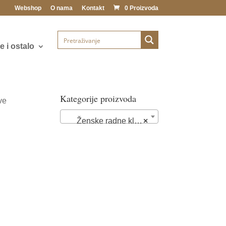
Webshop
O nama
Kontakt
0 Proizvoda
 i ostalo
Kategorije proizvoda
ve
Ženske radne klompe i papuče (89)
×