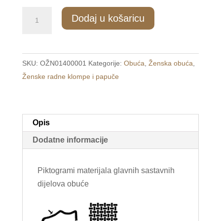
7159/3
Dodaj u košaricu
Ženske
tople
papuče
SKU:
OŽN01400001
Kategorije:
Obuća
,
Ženska obuća
,
crvene
Ženske radne klompe i papuče
/DOT/
količina
Opis
Dodatne informacije
Piktogrami materijala glavnih sastavnih
dijelova obuće