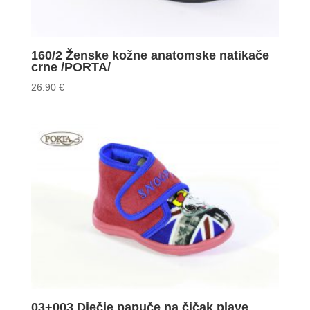
160/2 Ženske kožne anatomske natikače
crne /PORTA/
26.90
€
03+003 Dječje papuče na čičak plave