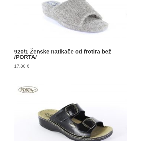
920/1 Ženske natikače od frotira bež
/PORTA/
17.80
€