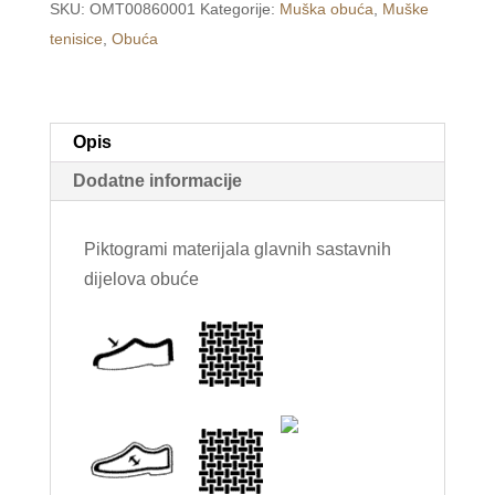
SKU:
OMT00860001
Kategorije:
Muška obuća
,
Muške
crne
tenisice
,
Obuća
/SPORT/
količina
Opis
Dodatne informacije
Piktogrami materijala glavnih sastavnih
dijelova obuće