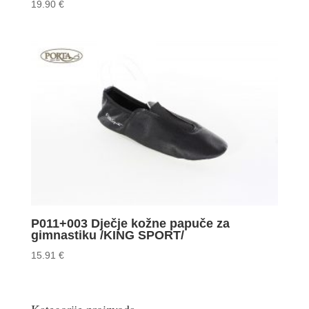
19.90
€
P011+003 Dječje kožne papuče za
gimnastiku /KING SPORT/
15.91
€
Kategorije proizvoda