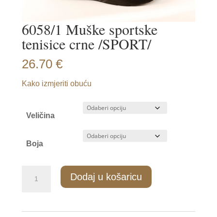
6058/1 Muške sportske
tenisice crne /SPORT/
26.70
€
Kako izmjeriti obuću
Veličina
Boja
6058/1
Dodaj u košaricu
Muške
sportske
tenisice