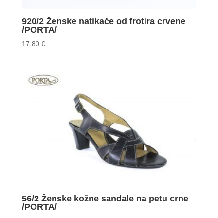
920/2 Ženske natikače od frotira crvene
/PORTA/
17.80
€
56/2 Ženske kožne sandale na petu crne
/PORTA/