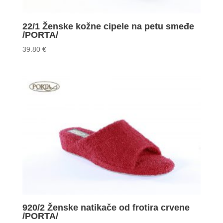
22/1 Ženske kožne cipele na petu smeđe
/PORTA/
39.80
€
920/2 Ženske natikače od frotira crvene
/PORTA/