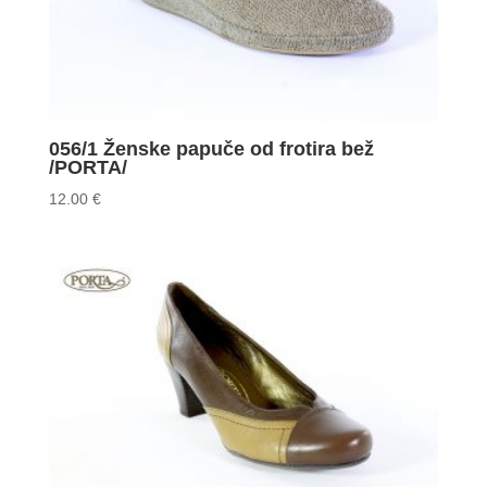
056/1 Ženske papuče od frotira bež
/PORTA/
12.00
€