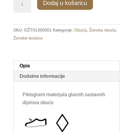
Dodaj u košaricu
Ženske
tenisice
crne
SKU:
OŽT01360001
Kategorije:
Obuća
,
Ženska obuća
,
/JOOM/
Ženske tenisice
količina
Opis
Dodatne informacije
Piktogrami materijala glavnih sastavnih
dijelova obuće