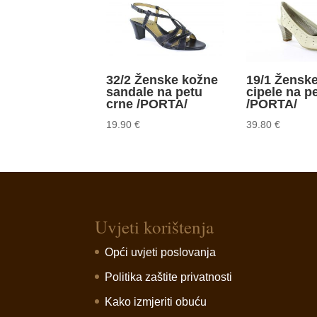
32/2 Ženske kožne
19/1 Žensk
sandale na petu
cipele na p
crne /PORTA/
/PORTA/
19.90
€
39.80
€
Uvjeti korištenja
Opći uvjeti poslovanja
Politika zaštite privatnosti
Kako izmjeriti obuću