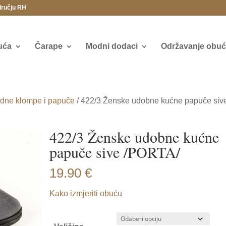
dručju RH
uća
Čarape
Modni dodaci
Održavanje obuće
dne klompe i papuče
/ 422/3 Ženske udobne kućne papuče siv
422/3 Ženske udobne kućne
papuče sive /PORTA/
19.90
€
Kako izmjeriti obuću