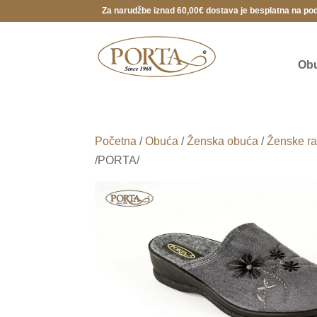
Za narudžbe iznad 60,00€ dostava je besplatna na po
Ob
Početna
/
Obuća
/
Ženska obuća
/
Ženske ra
/PORTA/