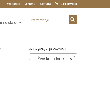
Webshop
O nama
Kontakt
0 Proizvoda
 i ostalo
Kategorije proizvoda
e
Ženske radne klompe i papuče (89)
×