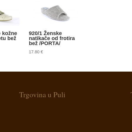
e kožne
920/1 Ženske
etu bež
natikače od frotira
bež /PORTA/
17.80
€
Trgovina u Puli