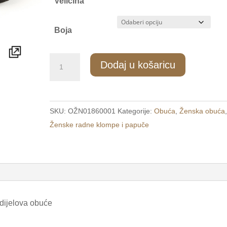
Veličina
Boja
422/3
Dodaj u košaricu
Ženske
udobne
kućne
SKU:
OŽN01860001
Kategorije:
Obuća
,
Ženska obuća
papuče
Ženske radne klompe i papuče
sive
/PORTA/
količina
 dijelova obuće