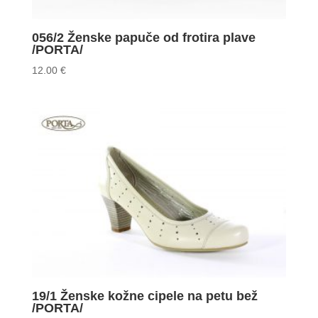
056/2 Ženske papuče od frotira plave
/PORTA/
12.00
€
19/1 Ženske kožne cipele na petu bež
/PORTA/