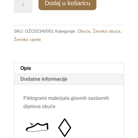
Dodaj u košaricu
Udobne
ženske
crne
SKU:
OŽC02340001
Kategorije:
Obuća
,
Ženska obuća
,
cipele
Ženske cipele
/LINE/
količina
Opis
Dodatne informacije
Piktogrami materijala glavnih sastavnih
dijelova obuće