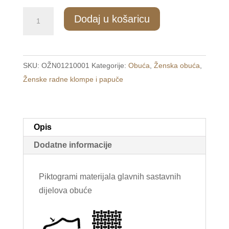
411/1
Dodaj u košaricu
Ženske
anatomske
papuče
SKU:
OŽN01210001
Kategorije:
Obuća
,
Ženska obuća
,
plave
Ženske radne klompe i papuče
/CONFORT/
količina
Opis
Dodatne informacije
Piktogrami materijala glavnih sastavnih
dijelova obuće