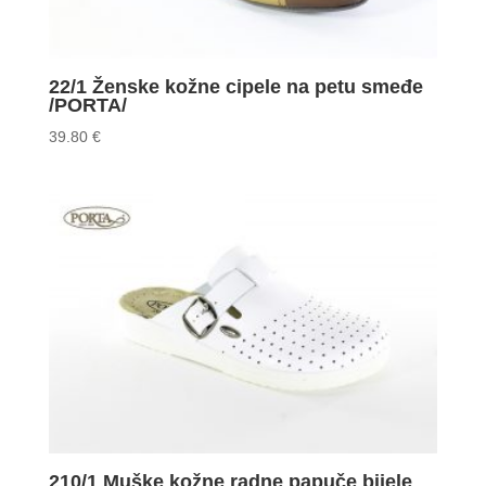
22/1 Ženske kožne cipele na petu smeđe
/PORTA/
39.80
€
210/1 Muške kožne radne papuče bijele