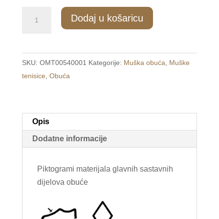
400/1
Dodaj u košaricu
Muške
modne
tenisice
SKU:
OMT00540001
Kategorije:
Muška obuća
,
Muške
crne
tenisice
,
Obuća
/CITY
GREY/
količina
Opis
Dodatne informacije
Piktogrami materijala glavnih sastavnih
dijelova obuće