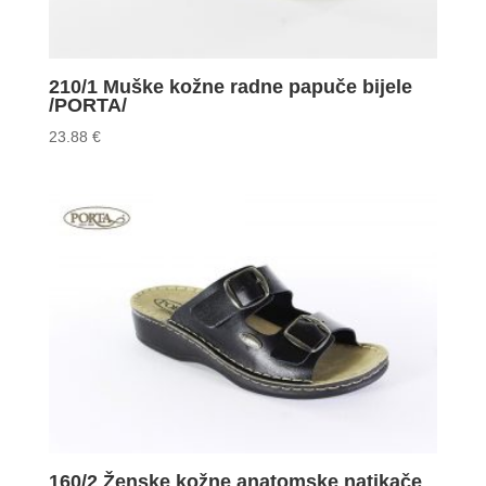
210/1 Muške kožne radne papuče bijele
/PORTA/
23.88
€
160/2 Ženske kožne anatomske natikače