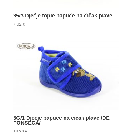
35/3 Dječje tople papuče na čičak plave
7.92
€
5G/1 Dječje papuče na čičak plave /DE
FONSECA/
13.26
€