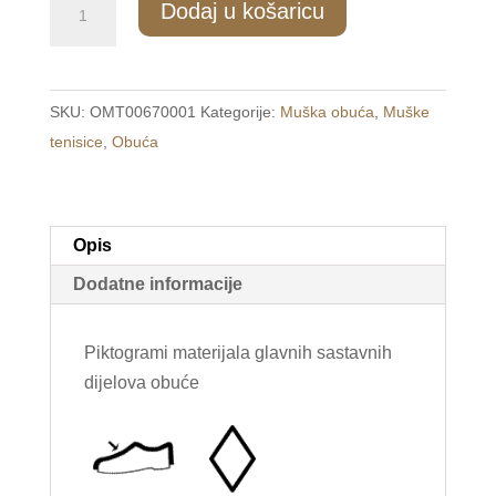
Dodaj u košaricu
Muške
modne
tenisice
SKU:
OMT00670001
Kategorije:
Muška obuća
,
Muške
sive
tenisice
,
Obuća
/RICO/
količina
Opis
Dodatne informacije
Piktogrami materijala glavnih sastavnih
dijelova obuće