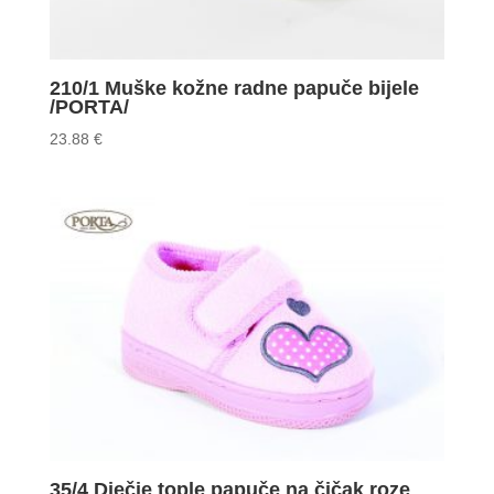
210/1 Muške kožne radne papuče bijele
/PORTA/
23.88
€
35/4 Dječje tople papuče na čičak roze