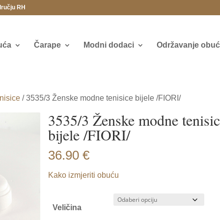
dručju RH
uća
Čarape
Modni dodaci
Održavanje obuće
nisice
/ 3535/3 Ženske modne tenisice bijele /FIORI/
3535/3 Ženske modne tenisi
bijele /FIORI/
36.90
€
Kako izmjeriti obuću
Veličina