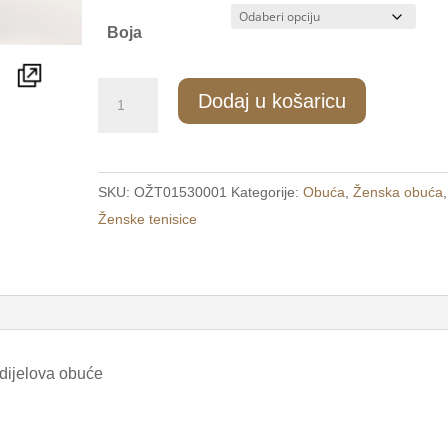
Boja
3535/3
Dodaj u košaricu
Ženske
modne
tenisice
SKU:
OŽT01530001
Kategorije:
Obuća
,
Ženska obuća
,
bijele
Ženske tenisice
/FIORI/
količina
 dijelova obuće