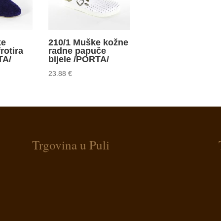
ke
210/1 Muške kožne
rotira
radne papuče
TA/
bijele /PORTA/
23.88
€
Trgovina u Puli