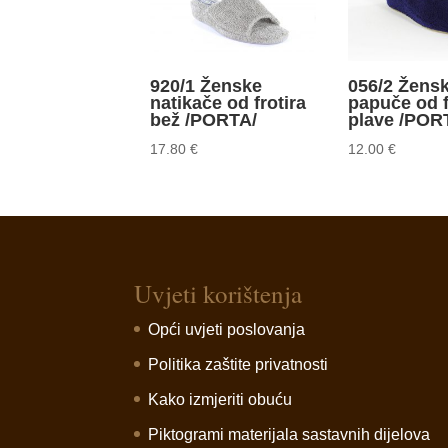
920/1 Ženske
056/2 Žens
natikače od frotira
papuče od f
bež /PORTA/
plave /POR
17.80
€
12.00
€
Uvjeti korištenja
Opći uvjeti poslovanja
Politika zaštite privatnosti
Kako izmjeriti obuću
Piktogrami materijala sastavnih dijelova