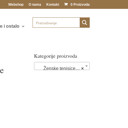
Webshop
O nama
Kontakt
0 Proizvoda
 i ostalo
Kategorije proizvoda
ce
Ženske tenisice (76)
×