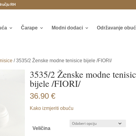
dručju RH
uća
Čarape
Modni dodaci
Održavanje obuće
nisice
/ 3535/2 Ženske modne tenisice bijele /FIORI/
3535/2 Ženske modne tenisi
bijele /FIORI/
36.90
€
Kako izmjeriti obuću
Veličina