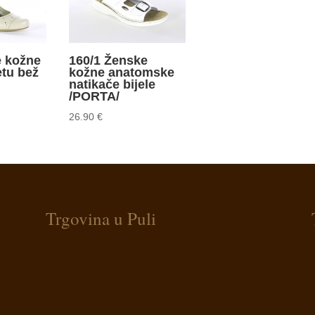
e kožne
160/1 Ženske
etu bež
kožne anatomske
natikače bijele
/PORTA/
26.90
€
Trgovina u Puli