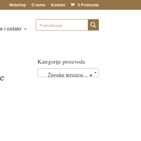
Webshop
O nama
Kontakt
0 Proizvoda
 i ostalo
Kategorije proizvoda
ce
Ženske tenisice (76)
×