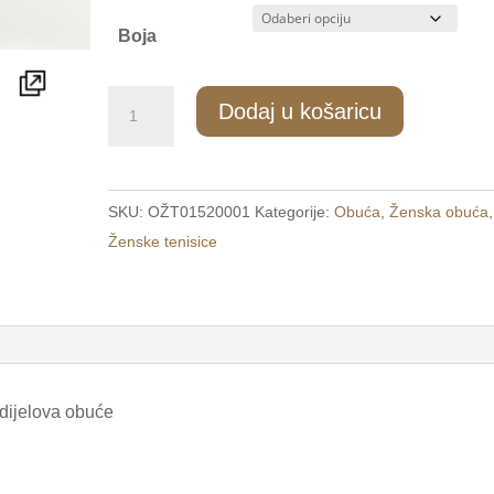
Boja
3535/2
Dodaj u košaricu
Ženske
modne
tenisice
SKU:
OŽT01520001
Kategorije:
Obuća
,
Ženska obuća
,
bijele
Ženske tenisice
/FIORI/
količina
 dijelova obuće