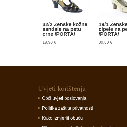
32/2 Ženske kožne
19/1 Žensk
sandale na petu
cipele na p
crne /PORTA/
/PORTA/
19.90
€
39.80
€
Uvjeti korištenja
Opći uvjeti poslovanja
Politika zaštite privatnosti
Kako izmjeriti obuću