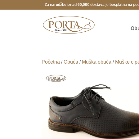
Za narudžbe iznad 60,00€ dostava je besplatna na po
Ob
Početna
/
Obuća
/
Muška obuća
/
Muške cip