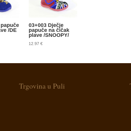
e papuče
03+003 Dječje
ave /DE
papuče na čičak
plave /SNOOPY/
12.97
€
Trgovina u Puli