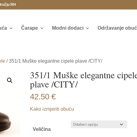
dručju RH
uća
Čarape
Modni dodaci
Održavanje obuće
ele
/ 351/1 Muške elegantne cipele plave /CITY/
351/1 Muške elegantne cipel
plave /CITY/
42.50
€
Kako izmjeriti obuću
Veličina