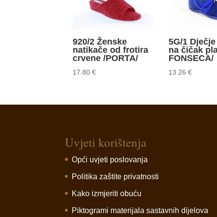
920/2 Ženske
5G/1 Dječj
natikače od frotira
na čičak pl
crvene /PORTA/
FONSECA/
17.80
€
13.26
€
Uvjeti korištenja
Opći uvjeti poslovanja
Politika zaštite privatnosti
Kako izmjeriti obuću
Piktogrami materijala sastavnih dijelova