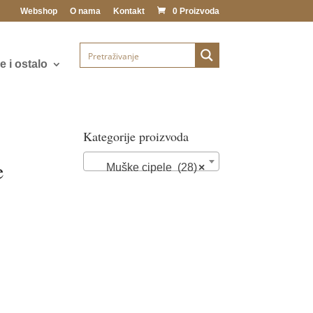
Webshop
O nama
Kontakt
0 Proizvoda
 i ostalo
Kategorije proizvoda
e
Muške cipele (28)
×