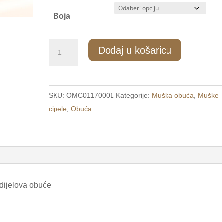
Boja
351/1
Dodaj u košaricu
Muške
elegantne
cipele
SKU:
OMC01170001
Kategorije:
Muška obuća
,
Muške
plave
cipele
,
Obuća
/CITY/
količina
 dijelova obuće