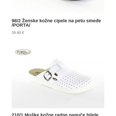
98/2 Ženske kožne cipele na petu smeđe
/PORTA/
39.80
€
210/1 Muške kožne radne papuče bijele