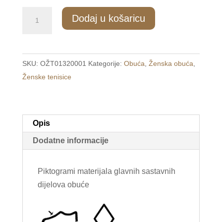
3222/2
Dodaj u košaricu
Ženske
modne
tenisice
SKU:
OŽT01320001
Kategorije:
Obuća
,
Ženska obuća
,
bijele
Ženske tenisice
/FIORI/
količina
Opis
Dodatne informacije
Piktogrami materijala glavnih sastavnih
dijelova obuće