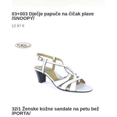
03+003 Dječje papuče na čičak plave
/SNOOPY/
12.97
€
32/1 Ženske kožne sandale na petu bež
/PORTA/