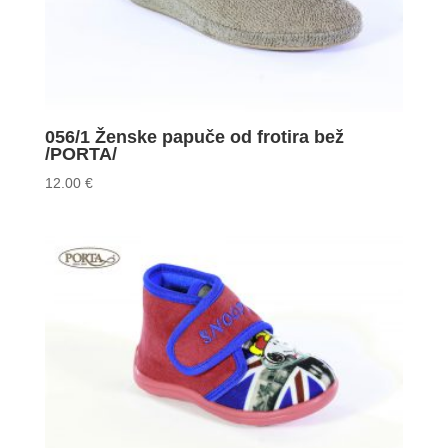
056/1 Ženske papuče od frotira bež
/PORTA/
12.00
€