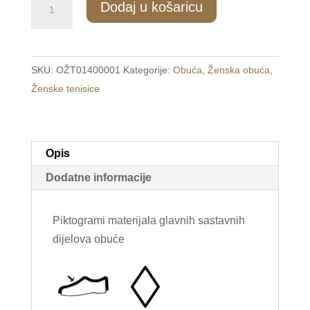
Dodaj u košaricu
Ženske
bijele
tenisice
SKU:
OŽT01400001
Kategorije:
Obuća
,
Ženska obuća
,
/NO
Ženske tenisice
NAME/
količina
Opis
Dodatne informacije
Piktogrami materijala glavnih sastavnih
dijelova obuće