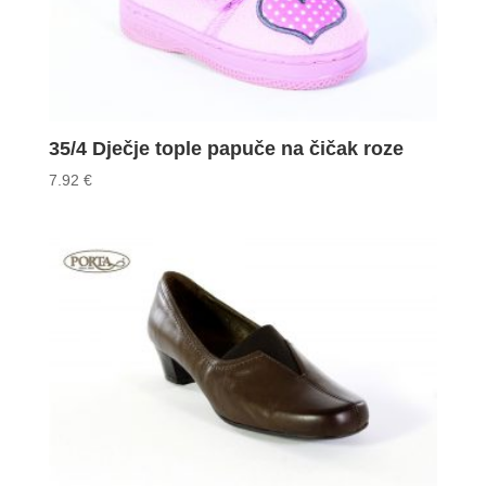
35/4 Dječje tople papuče na čičak roze
7.92
€