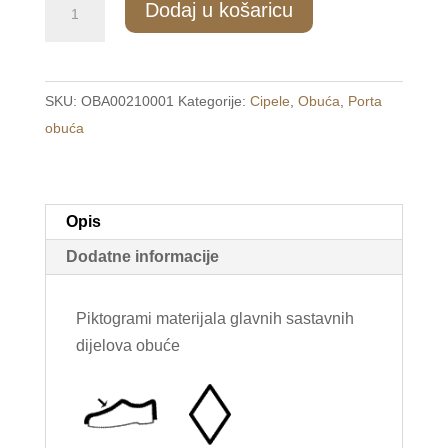
Dodaj u košaricu
Ženske
udobne
cipele
SKU:
OBA00210001
Kategorije:
Cipele
,
Obuća
,
Porta
smeđe
obuća
/PORTA/
količina
Opis
Dodatne informacije
Piktogrami materijala glavnih sastavnih
dijelova obuće