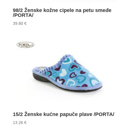
98/2 Ženske kožne cipele na petu smeđe
/PORTA/
39.80
€
15/2 Ženske kućne papuče plave /PORTA/
13.26
€