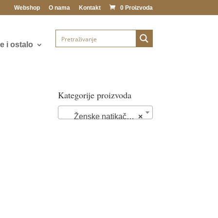
Webshop
O nama
Kontakt
0 Proizvoda
 i ostalo
Kategorije proizvoda
Ženske natikače (72)
×