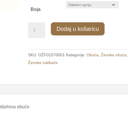
Boja
256/4
Dodaj u košaricu
Ženske
modne
ravne
SKU:
OŽF01570001
Kategorije:
Obuća
,
Ženska obuća
,
natikače
Ženske natikače
bijele
/PORTA/
količina
 dijelova obuće