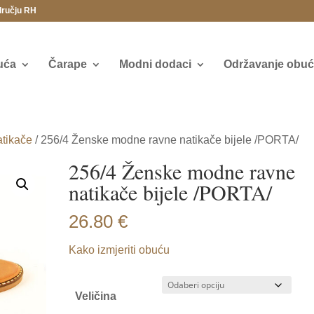
dručju RH
uća
Čarape
Modni dodaci
Održavanje obuće
tikače
/ 256/4 Ženske modne ravne natikače bijele /PORTA/
256/4 Ženske modne ravne
natikače bijele /PORTA/
26.80
€
Kako izmjeriti obuću
Veličina