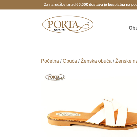
Za narudžbe iznad 60,00€ dostava je besplatna na po
Ob
Početna
/
Obuća
/
Ženska obuća
/
Ženske na