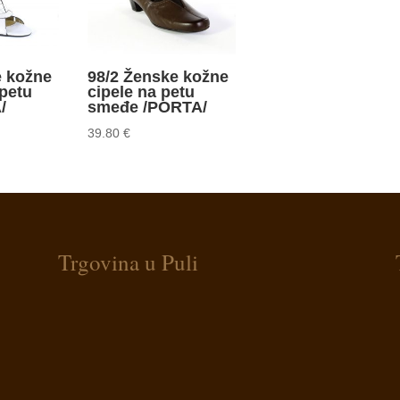
e kožne
98/2 Ženske kožne
petu
cipele na petu
/
smeđe /PORTA/
39.80
€
Trgovina u Puli