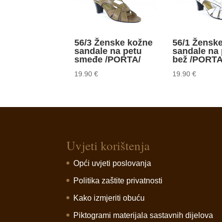
56/3 Ženske kožne
56/1 Žensk
sandale na petu
sandale na 
smeđe /PORTA/
bež /PORTA
19.90
€
19.90
€
Uvjeti korištenja
Opći uvjeti poslovanja
Politika zaštite privatnosti
Kako izmjeriti obuću
Piktogrami materijala sastavnih dijelova