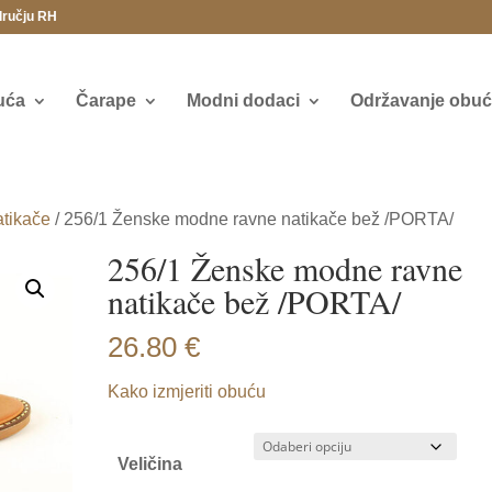
dručju RH
uća
Čarape
Modni dodaci
Održavanje obuće
tikače
/ 256/1 Ženske modne ravne natikače bež /PORTA/
256/1 Ženske modne ravne
natikače bež /PORTA/
26.80
€
Kako izmjeriti obuću
Veličina