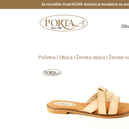
Za narudžbe iznad 60,00€ dostava je besplatna na po
Ob
Početna
/
Obuća
/
Ženska obuća
/
Ženske na