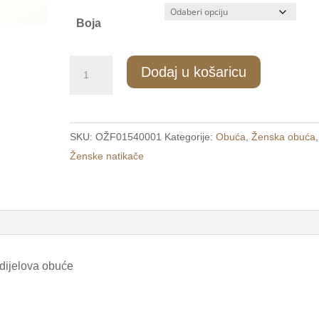
Boja
256/1
Dodaj u košaricu
Ženske
modne
ravne
SKU:
OŽF01540001
Kategorije:
Obuća
,
Ženska obuća
,
natikače
Ženske natikače
bež
/PORTA/
količina
 dijelova obuće