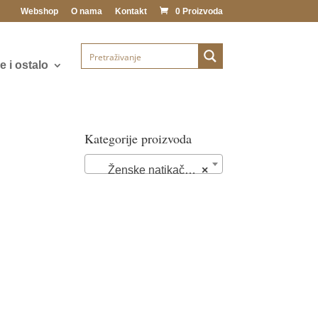
Webshop
O nama
Kontakt
0 Proizvoda
 i ostalo
Kategorije proizvoda
Ženske natikače (72)
×