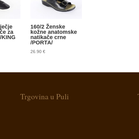
ječje
160/2 Ženske
če za
kožne anatomske
 /KING
natikače crne
/PORTA/
26.90
€
Trgovina u Puli