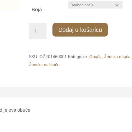
Boja
253/1
Dodaj u košaricu
Ženske
udobne
natikače
SKU:
OŽF01460001
Kategorije:
Obuća
,
Ženska obuća
,
na
Ženske natikače
kupču
bež
/PORTA/
količina
 dijelova obuće