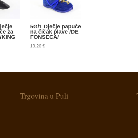
ječje
5G/1 Dječje papuče
če za
na čičak plave /DE
 /KING
FONSECA/
13.26
€
Trgovina u Puli