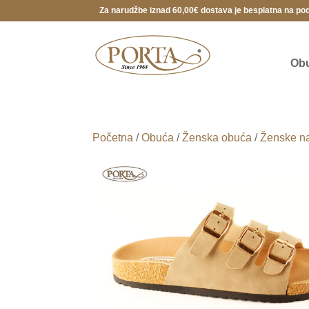
Za narudžbe iznad 60,00€ dostava je besplatna na po
Ob
Početna
/
Obuća
/
Ženska obuća
/
Ženske na