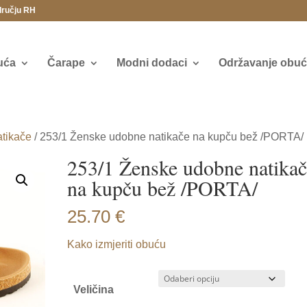
dručju RH
uća
Čarape
Modni dodaci
Održavanje obuće
tikače
/ 253/1 Ženske udobne natikače na kupču bež /PORTA/
253/1 Ženske udobne natika
na kupču bež /PORTA/
25.70
€
Kako izmjeriti obuću
Veličina