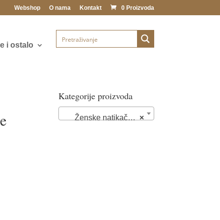
Webshop
O nama
Kontakt
0 Proizvoda
 i ostalo
Kategorije proizvoda
če
Ženske natikače (72)
×