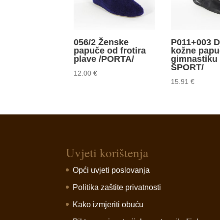
056/2 Ženske
P011+003 D
papuče od frotira
kožne papu
plave /PORTA/
gimnastiku
SPORT/
12.00
€
15.91
€
Uvjeti korištenja
Opći uvjeti poslovanja
Politika zaštite privatnosti
Kako izmjeriti obuću