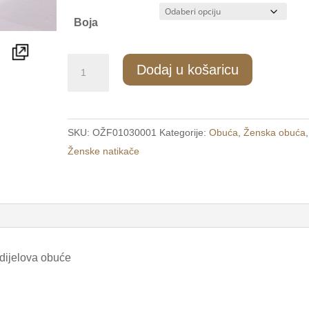
Boja
204/1
Dodaj u košaricu
Ženske
udobne
natikače
SKU:
OŽF01030001
Kategorije:
Obuća
,
Ženska obuća
,
bijele
Ženske natikače
/
MAX
ANATOMIC/
količina
 dijelova obuće