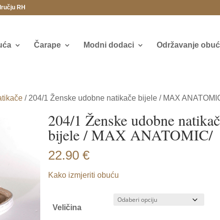
dručju RH
uća
Čarape
Modni dodaci
Održavanje obuće
tikače
/ 204/1 Ženske udobne natikače bijele / MAX ANATOMI
204/1 Ženske udobne natika
bijele / MAX ANATOMIC/
22.90
€
Kako izmjeriti obuću
Veličina