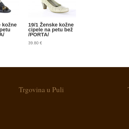
e kožne
19/1 Ženske kožne
petu
cipele na petu bež
A/
/PORTA/
39.80
€
Trgovina u Puli