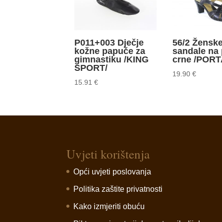
P011+003 Dječje
56/2 Žensk
kožne papuče za
sandale na 
gimnastiku /KING
crne /PORT
SPORT/
19.90
€
15.91
€
Uvjeti korištenja
Opći uvjeti poslovanja
Politika zaštite privatnosti
Kako izmjeriti obuću