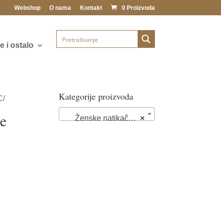
Webshop
O nama
Kontakt
0 Proizvoda
 i ostalo
Kategorije proizvoda
C/
če
Ženske natikače (72)
×