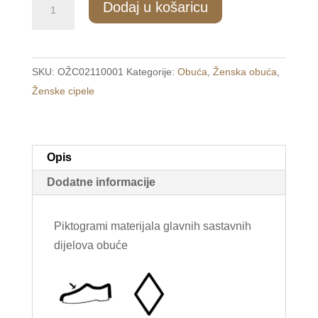
Dodaj u košaricu
Udobne
ženske
crne
SKU:
OŽC02110001
Kategorije:
Obuća
,
Ženska obuća
,
cipele
Ženske cipele
/ERICO/
količina
Opis
Dodatne informacije
Piktogrami materijala glavnih sastavnih
dijelova obuće