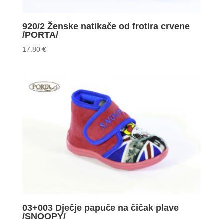
920/2 Ženske natikače od frotira crvene
/PORTA/
17.80
€
03+003 Dječje papuče na čičak plave
/SNOOPY/