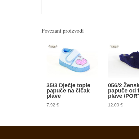
Povezani proizvodi
35/3 Dječje tople
056/2 Žens
papuče na čičak
papuče od f
plave
plave /POR
7.92
€
12.00
€