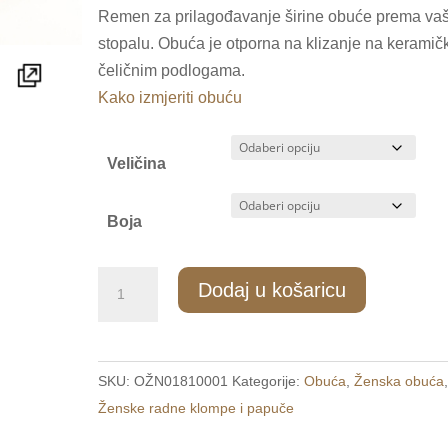
Remen za prilagođavanje širine obuće prema v
stopalu. Obuća je otporna na klizanje na keramičk
čeličnim podlogama.
Kako izmjeriti obuću
Veličina
Boja
1818/1
Dodaj u košaricu
Ženske
radne
klompe
SKU:
OŽN01810001
Kategorije:
Obuća
,
Ženska obuća
crne
Ženske radne klompe i papuče
količina