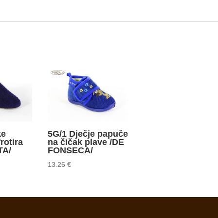
ke
5G/1 Dječje papuče
rotira
na čičak plave /DE
TA/
FONSECA/
13.26
€