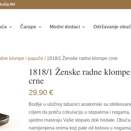
dručju RH
uća
Čarape
Modni dodaci
Održavanje obuće
dne klompe i papuče
/ 1818/1 Ženske radne klompe crne
1818/1 Ženske radne klompe
crne
29.90
€
Bodlje u uložnoj tabanici anatomski su oblikovan
ciljem da potiču cirkulaciju u stopalima i nogama,
ujedno masiraju Vaše stopalo dok hodate. Obuća
namijenjena onima koji pate od bolova u nogama