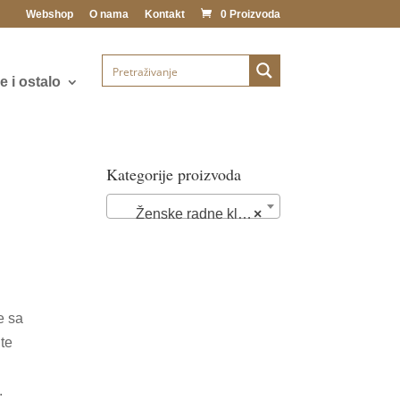
Webshop
O nama
Kontakt
0 Proizvoda
 i ostalo
Kategorije proizvoda
Ženske radne klompe i papuče (89)
×
e sa
 te
.