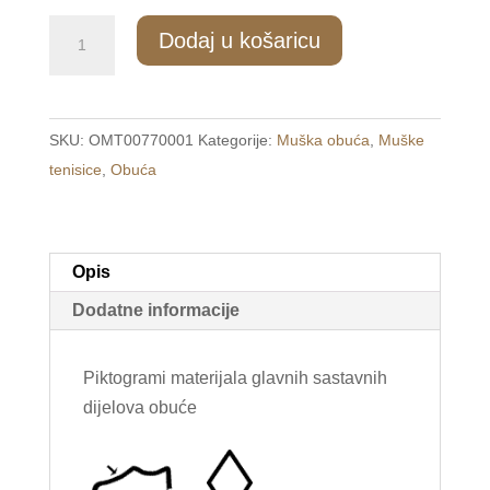
181/1
Dodaj u košaricu
Muške
modne
tenisice
SKU:
OMT00770001
Kategorije:
Muška obuća
,
Muške
crne
tenisice
,
Obuća
/COOL/
količina
Opis
Dodatne informacije
Piktogrami materijala glavnih sastavnih
dijelova obuće