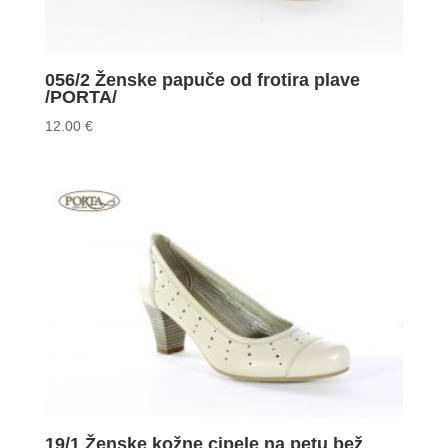
056/2 Ženske papuče od frotira plave
/PORTA/
12.00
€
19/1 Ženske kožne cipele na petu bež