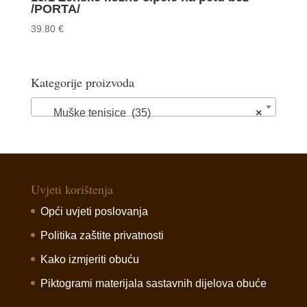
/PORTA/
39.80
€
Kategorije proizvoda
Muške tenisice (35)
×
Uvjeti korištenja
Opći uvjeti poslovanja
Politika zaštite privatnosti
Kako izmjeriti obuću
Piktogrami materijala sastavnih dijelova obuće