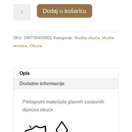
1800/1
Dodaj u košaricu
Muške
modne
tenisice
SKU:
OMT00450001
Kategorije:
Muška obuća
,
Muške
crne
tenisice
,
Obuća
/R-
WALKER/
količina
Opis
Dodatne informacije
Piktogrami materijala glavnih sastavnih
dijelova obuće