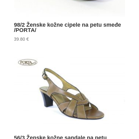
98/2 Ženske kožne cipele na petu smeđe
/PORTA/
39.80
€
56/3 Ženske kožne sandale na petu