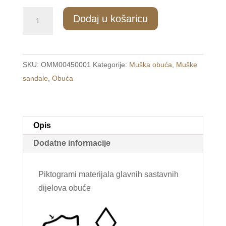
1744/1
Dodaj u košaricu
Muške
natikače
na
SKU:
OMM00450001
Kategorije:
Muška obuća
,
Muške
kopču
sandale
,
Obuća
crne
/STAR/
količina
Opis
Dodatne informacije
Piktogrami materijala glavnih sastavnih
dijelova obuće