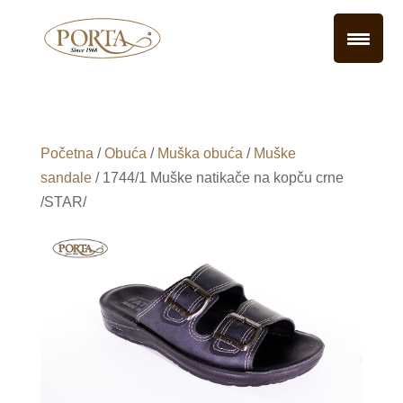
Početna
/
Obuća
/
Muška obuća
/
Muške
sandale
/ 1744/1 Muške natikače na kopču crne
/STAR/