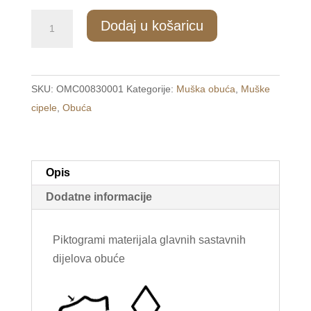
1187/2
Dodaj u košaricu
Muške
svečane
cipele
SKU:
OMC00830001
Kategorije:
Muška obuća
,
Muške
smeđe
cipele
,
Obuća
/100
YEARSFLAG/
količina
Opis
Dodatne informacije
Piktogrami materijala glavnih sastavnih
dijelova obuće