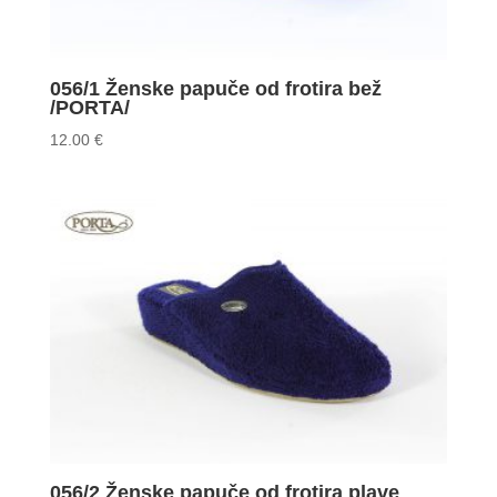
056/1 Ženske papuče od frotira bež
/PORTA/
12.00
€
056/2 Ženske papuče od frotira plave