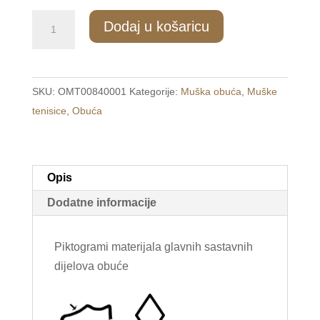
1155/1
Dodaj u košaricu
Muške
modne
tenisice
SKU:
OMT00840001
Kategorije:
Muška obuća
,
Muške
bijele
tenisice
,
Obuća
/SPINA/
količina
Opis
Dodatne informacije
Piktogrami materijala glavnih sastavnih
dijelova obuće