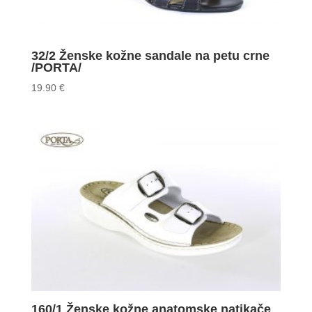
32/2 Ženske kožne sandale na petu crne
/PORTA/
19.90
€
160/1 Ženske kožne anatomske natikače