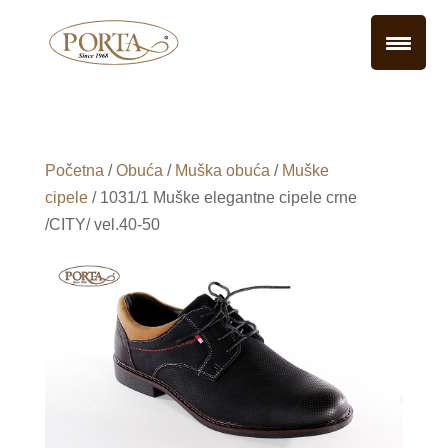
Početna
/
Obuća
/
Muška obuća
/
Muške
cipele
/ 1031/1 Muške elegantne cipele crne
/CITY/ vel.40-50