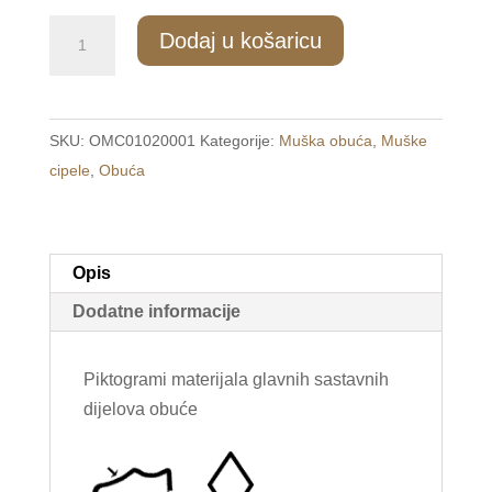
1031/1
Dodaj u košaricu
Muške
elegantne
cipele
SKU:
OMC01020001
Kategorije:
Muška obuća
,
Muške
crne
cipele
,
Obuća
/CITY/
vel.40-
50
količina
Opis
Dodatne informacije
Piktogrami materijala glavnih sastavnih
dijelova obuće