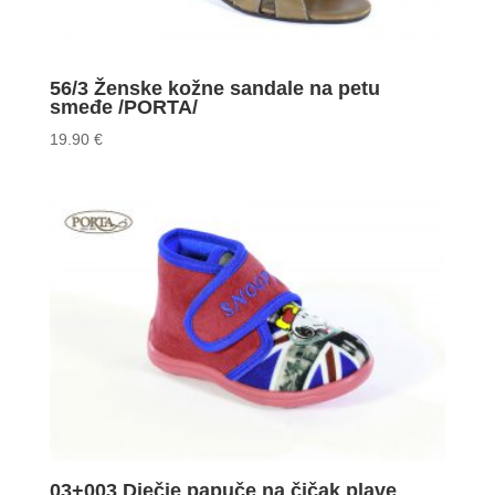
56/3 Ženske kožne sandale na petu
smeđe /PORTA/
19.90
€
03+003 Dječje papuče na čičak plave