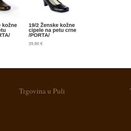
e kožne
19/2 Ženske kožne
etu
cipele na petu crne
RTA/
/PORTA/
39.80
€
Trgovina u Puli