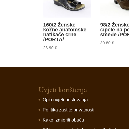
160/2 Ženske
98/2 Žensk
kožne anatomske
cipele na p
natikače crne
smeđe /PO
/PORTA/
39.80
€
26.90
€
Uvjeti korištenja
Opći uvjeti poslovanja
Politika zaštite privatnosti
Kako izmjeriti obuću