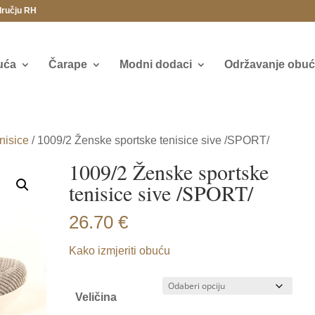
dručju RH
uća
Čarape
Modni dodaci
Održavanje obuće
nisice
/ 1009/2 Ženske sportske tenisice sive /SPORT/
1009/2 Ženske sportske
tenisice sive /SPORT/
26.70
€
Kako izmjeriti obuću
Veličina