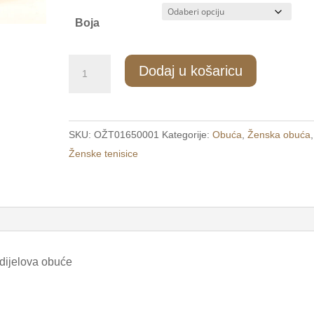
Boja
1009/2
Dodaj u košaricu
Ženske
sportske
tenisice
SKU:
OŽT01650001
Kategorije:
Obuća
,
Ženska obuća
,
sive
Ženske tenisice
/SPORT/
količina
 dijelova obuće