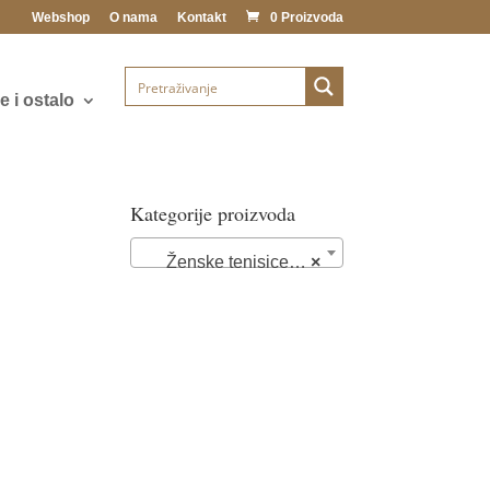
Webshop
O nama
Kontakt
0 Proizvoda
 i ostalo
Kategorije proizvoda
Ženske tenisice (76)
×