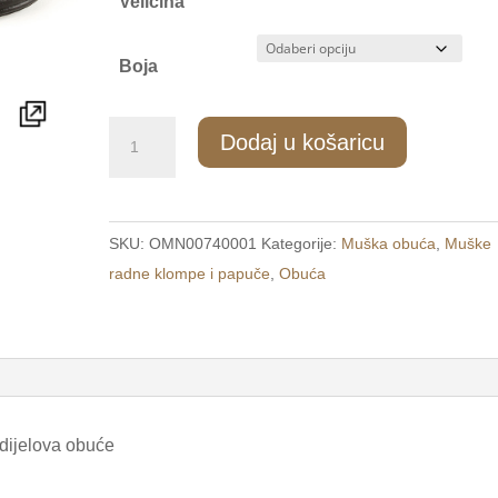
Veličina
Boja
090/1
Dodaj u košaricu
Muške
udobne
radne
SKU:
OMN00740001
Kategorije:
Muška obuća
,
Muške
papuče
radne klompe i papuče
,
Obuća
plave
/COMFORT/
količina
 dijelova obuće