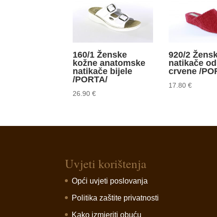
160/1 Ženske
920/2 Žens
kožne anatomske
natikače od 
natikače bijele
crvene /PO
/PORTA/
17.80
€
26.90
€
Uvjeti korištenja
Opći uvjeti poslovanja
Politika zaštite privatnosti
Kako izmjeriti obuću