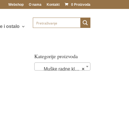
Webshop
O nama
Kontakt
0 Proizvoda
 i ostalo
Kategorije proizvoda
Muške radne klompe i papuče (28)
×