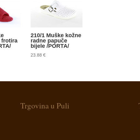
ke
210/1 Muške kožne
frotira
radne papuče
RTA/
bijele /PORTA/
23.88
€
Trgovina u Puli