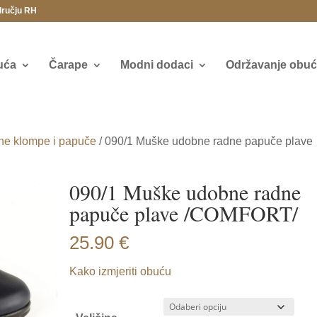
dručju RH
uća
Čarape
Modni dodaci
Održavanje obuće
ne klompe i papuče
/ 090/1 Muške udobne radne papuče plave
090/1 Muške udobne radne
papuče plave /COMFORT/
25.90
€
Kako izmjeriti obuću