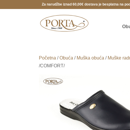
Za narudžbe iznad 60,00€ dostava je besplatna na po
Ob
Početna
/
Obuća
/
Muška obuća
/
Muške rad
/COMFORT/